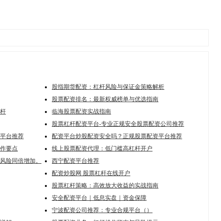
股指期货配资：杠杆风险与保证金策略解析
股票配资排名：最新权威榜单与优选指南
杆
临海股票配资实战指南
股票杠杆配资平台-专业正规安全股票配资公司推荐
平台推荐
配资平台炒股配资安全吗？正规股票配资平台推荐
作要点
线上股票配资代理：低门槛高杠杆开户
风险同倍增加。
西宁配资平台推荐
配资炒股网 股票杠杆在线开户
股票杠杆策略：高效放大收益的实战指南
安全配资平台｜低息实盘｜资金保障
宁波配资公司推荐：专业合规平台（）