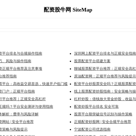
配资股牛网 SiteMap
资平台排名与合规操作指南
深圳网上配资平台排名与正规安全指南
巧、风险与操作指南
股票配资平台搭建方案
资正规平台推荐及注意事项
聊城股票配资平台推荐：正规安全高杠
台推荐指南
原油配资网：正规平台推荐与风险提示
票平台：高收益交易首选，快速开户低门槛
配资平台炒股票安全吗？正规股票配资
资门户：正规平台指南
线上股票配资炒股指南：安全策略与操
杆平台推荐｜正规安全高杠杆
杠杆炒股：借钱放大资金炒股，收益与
正规吗？平台安全测评与使用指南
配资炒股平台排名 安全可靠
本解析：费率与风险详解
股票平台期突破信号识别与操作策略
网站 | 安全平台推荐
正规配资炒股网 | 安全合规平台推荐
资策略与风险提示
宁波配资公司优选指南