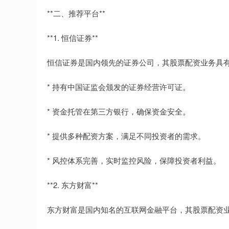
**二、推荐平台**
**1. 恒信证券**
恒信证券是国内领先的证券公司，其股票配资业务具
* 持有中国证监会颁发的证券经营许可证。
* 资金托管在第三方银行，确保资金安全。
* 提供多种配资方案，满足不同投资者的需求。
* 风控体系完善，实时监控风险，保障投资者利益。
**2. 东方财富**
东方财富是国内知名的互联网金融平台，其股票配资