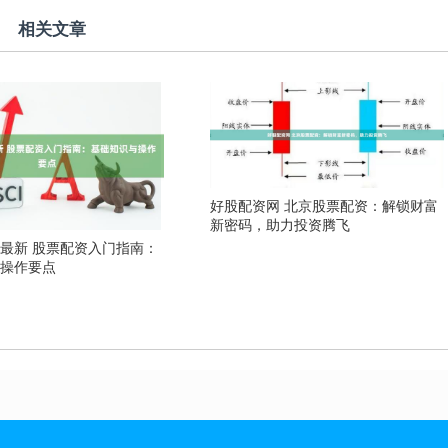
相关文章
好股配资网 北京股票配资：解锁财富
新密码，助力投资腾飞
最新 股票配资入门指南：
与操作要点