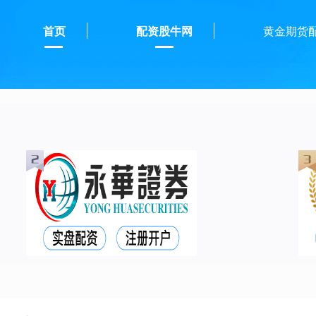
首页
配资股牛网
黄金期货