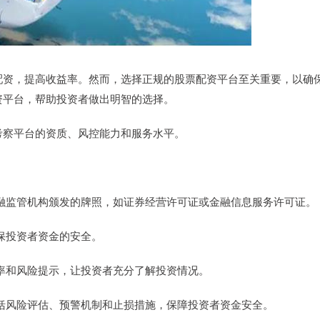
配资，提高收益率。然而，选择正规的股票配资平台至关重要，以确
资平台，帮助投资者做出明智的选择。
考察平台的资质、风控能力和服务水平。
关金融监管机构颁发的牌照，如证券经营许可证或金融信息服务许可证。
确保投资者资金的安全。
、费率和风险提示，让投资者充分了解投资情况。
，包括风险评估、预警机制和止损措施，保障投资者资金安全。