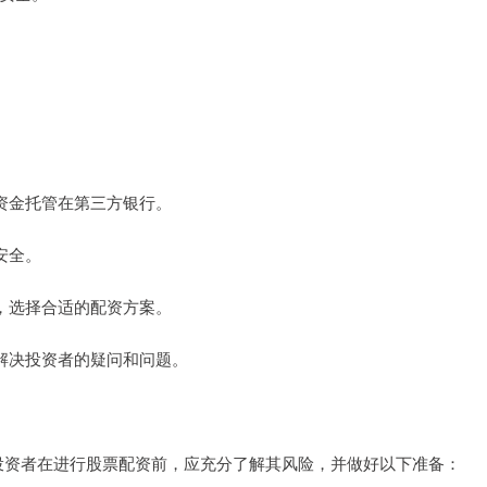
：
，资金托管在第三方银行。
安全。
力，选择合适的配资方案。
时解决投资者的疑问和问题。
投资者在进行股票配资前，应充分了解其风险，并做好以下准备：