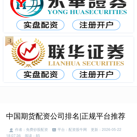
中国期货配资公司排名|正规平台推荐
作者：免费炒股配资
平台：配资股牛网
更新：2026-05-22
18:07:36
阅读：85