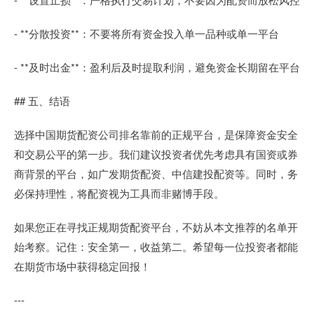
- **分散投资**：不要将所有资金投入单一品种或单一平台
- **及时出金**：盈利后及时提取利润，避免资金长期留在平台
## 五、结语
选择中国期货配资公司排名靠前的正规平台，是保障资金安全
和交易公平的第一步。我们建议投资者优先考虑具有国资或券
商背景的平台，如广发期货配资、中信建投配资等。同时，务
必保持理性，将配资视为工具而非赌博手段。
如果您正在寻找正规期货配资平台，不妨从本文推荐的名单开
始考察。记住：安全第一，收益第二。希望每一位投资者都能
在期货市场中获得稳定回报！
---