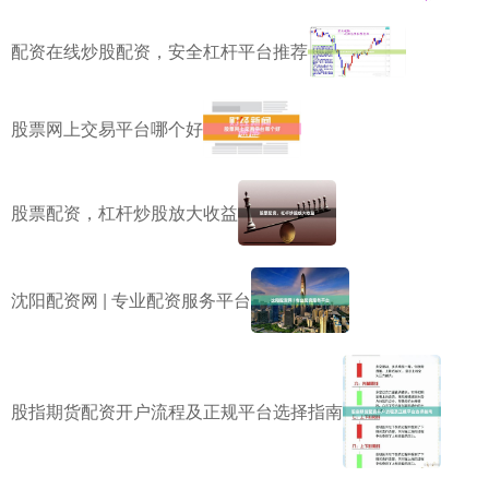
配资在线炒股配资，安全杠杆平台推荐
股票网上交易平台哪个好
股票配资，杠杆炒股放大收益
沈阳配资网 | 专业配资服务平台
股指期货配资开户流程及正规平台选择指南