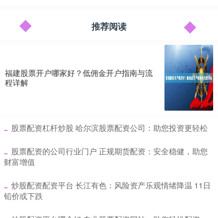
推荐阅读
福建股票开户哪家好？低佣金开户指南与流
程详解
​股票配资杠杆炒股 哈尔滨股票配资公司：助您投资更轻松
​股票配资的公司行业门户 正规期货配资：安全稳健，助您
财富增值
​炒股配资配资平台 长江有色：风险资产乐观情绪降温 11日
铅价或下跌