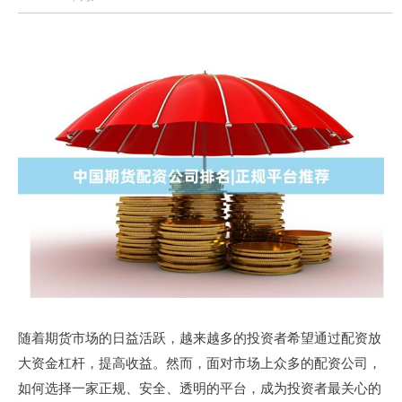
随着期货市场的日益活跃，越来越多的投资者希望通过配资放
大资金杠杆，提高收益。然而，面对市场上众多的配资公司，
如何选择一家正规、安全、透明的平台，成为投资者最关心的